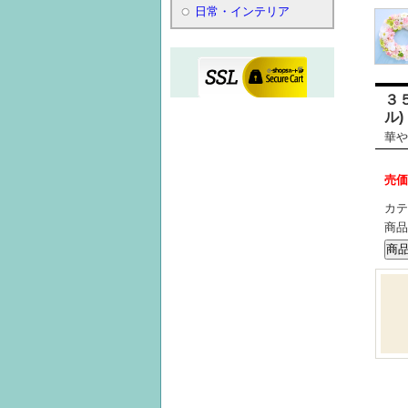
日常・インテリア
３
ル)
華や
売価
カテ
商品