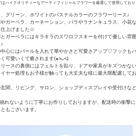
ではハイクオリティーなアーティフィシャルフラワーを厳選して使用しており
ク、グリーン、ホワイトのパステルカラーのフラワーリース♪
蘭やガーベラ、カーネーション、バラやラナンキュラス、小花
に仕上げました☆
蘭とガーベラにはキラキラのスワロフスキーを付けて優しい雰
♪
の中心にはパールを入れて華やかさと可愛さアップ♡フックも
く可愛いくて癒されます(๑˃̵ᴗ˂̵)
もリースの裏側にはフェルトを貼り、ドアや家具がキズつかな
ワイヤー処理もお子様が触っても大丈夫な様に最大限配慮して
の玄関、リビング、サロン、ショップディスプレイや受付けな
が崩れないように丁寧にお作りしておりますが、配送時の衝撃に
こともございます。