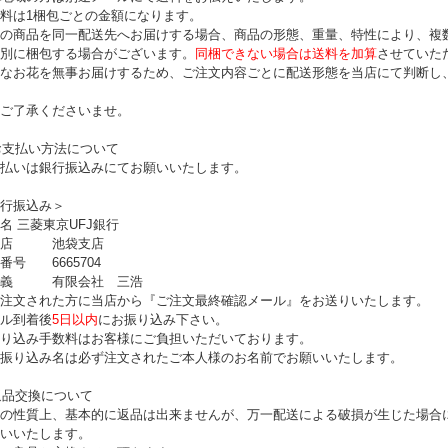
料は1梱包ごとの金額になります。
の商品を同一配送先へお届けする場合、商品の形態、重量、特性により、複
別に梱包する場合がございます。
同梱できない場合は送料を加算
させていた
なお花を無事お届けするため、ご注文内容ごとに配送形態を当店にて判断し
ご了承くださいませ。
お支払い方法について
払いは銀行振込みにてお願いいたします。
行振込み＞
名 三菱東京UFJ銀行
 店 池袋支店
番号 6665704
 義 有限会社 三浩
注文された方に当店から『ご注文最終確認メール』をお送りいたします。
ル到着後
5日以内
にお振り込み下さい。
り込み手数料はお客様にご負担いただいております。
振り込み名は必ず注文されたご本人様のお名前でお願いいたします。
返品交換について
の性質上、基本的に返品は出来ませんが、万一配送による破損が生じた場合
いいたします。