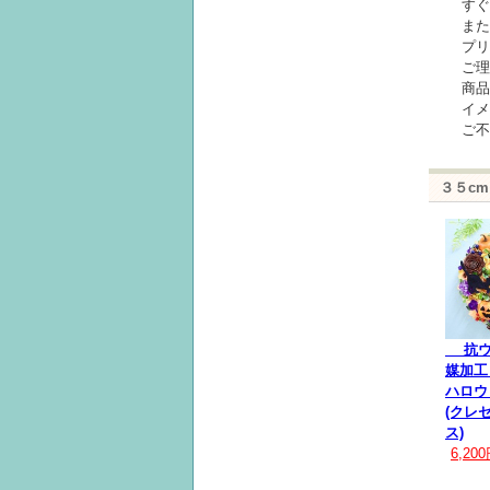
すぐ
また
プリ
ご理
商品
イメ
ご不
３５c
抗ウ
媒加工
ハロウ
(クレ
ス)
6,20