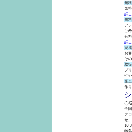
無料
気持
詳し
無料
アレ
ご希
有料
詳し
完成
お客
その
取扱
プリ
性や
完全
作り
シ
◯
全国
クロ
せ。
10
離島