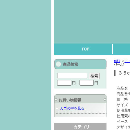
TOP
種類
ア
商品検索
パール)
３５
円～
円
商品名
商品番号
価 格
お買い物情報
サイズ
カゴの中を見る
使用花
使用素
ベー
カテゴリ
デザイナー