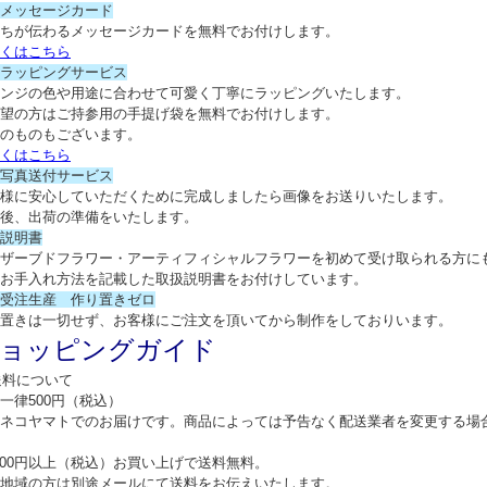
メッセージカード
ちが伝わるメッセージカードを無料でお付けします。
くはこちら
ラッピングサービス
ンジの色や用途に合わせて可愛く丁寧にラッピングいたします。
望の方はご持参用の手提げ袋を無料でお付けします。
のものもございます。
くはこちら
写真送付サービス
様に安心していただくために完成しましたら画像をお送りいたします。
後、出荷の準備をいたします。
説明書
ザーブドフラワー・アーティフィシャルフラワーを初めて受け取られる方に
お手入れ方法を記載した取扱説明書をお付けしています。
受注生産 作り置きゼロ
置きは一切せず、お客様にご注文を頂いてから制作をしておりいます。
ョッピングガイド
送料について
一律500円（税込）
ネコヤマトでのお届けです。商品によっては予告なく配送業者を変更する場
,800円以上（税込）お買い上げで送料無料。
地域の方は別途メールにて送料をお伝えいたします。