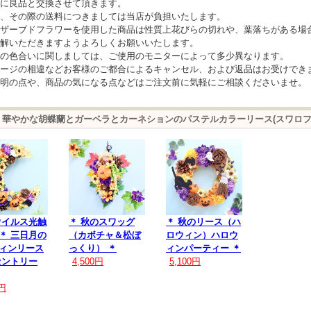
に良品と交換させて頂きます。
、その際の送料につきましては当店が負担いたします。
ザーブドフラワーを使用した商品は性質上花びらの切れや、葉落ちがある場
解いただきますようよろしくお願いいたします。
の色合いに関しましては、ご使用のモニターによって多少異なります。
ージの相違などお客様のご都合によるキャンセル、および返品はお受けでき
明の点や、商品の気になる点などはご注文前に気軽にご相談くださいませ。
m 華やかな胡蝶蘭とガーベラとカーネションのパステルカラーリース(スワロ
イルス光触
＊ 秋のスワッグ
＊ 秋のリース（ハ
＊ 三日月の
（カボチャ＆松ぼ
ロウィン）ハロウ
ィンリース
っくり） ＊
ィンパーティー ＊
セントリー
4,500円
5,100円
0円