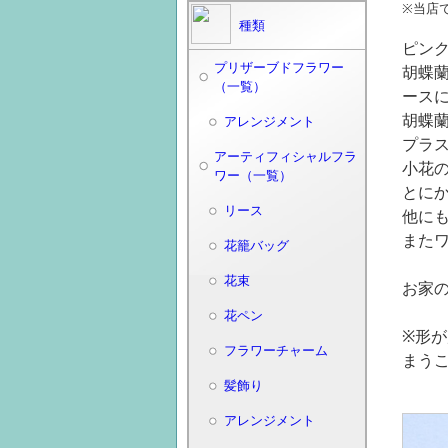
※当店
種類
ピン
プリザーブドフラワー
胡蝶
（一覧）
ース
胡蝶
アレンジメント
プラス
アーティフィシャルフラ
小花
ワー（一覧）
とにか
リース
他に
また
花籠バッグ
花束
お家
花ペン
※形
フラワーチャーム
まう
髪飾り
アレンジメント