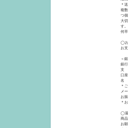
＊送
複数
つ個
大切
す。
何卒
◯
お支
＜銀
銀行
支
口座
名
＊ご
メー
お振
＊お
◯
商品
お願